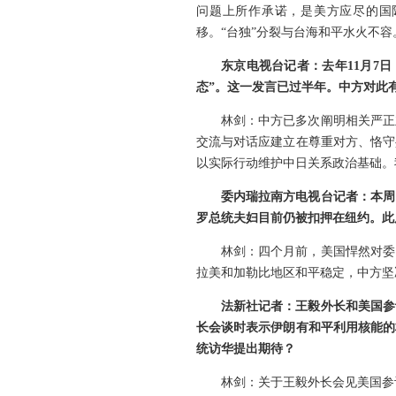
问题上所作承诺，是美方应尽的国
移。“台独”分裂与台海和平水火不容
东京电视台记者：去年11月7
态”。这一发言已过半年。中方对此
林剑：中方已多次阐明相关严正
交流与对话应建立在尊重对方、恪守
以实际行动维护中日关系政治基础。
委内瑞拉南方电视台记者：本周
罗总统夫妇目前仍被扣押在纽约。此
林剑：四个月前，美国悍然对委
拉美和加勒比地区和平稳定，中方坚
法新社记者：王毅外长和美国参
长会谈时表示伊朗有和平利用核能的
统访华提出期待？
林剑：关于王毅外长会见美国参