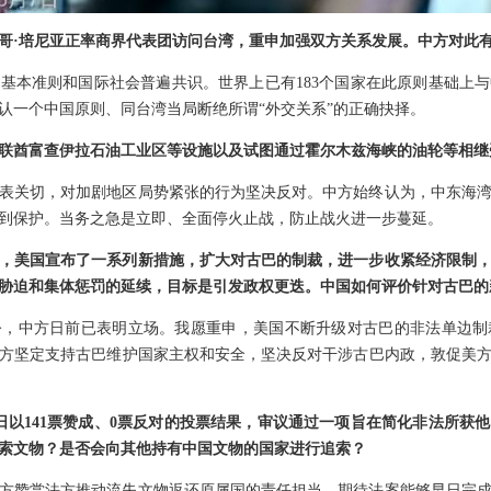
哥·培尼亚正率商界代表团访问台湾，重申加强双方关系发展。中方对此
基本准则和国际社会普遍共识。世界上已有183个国家在此原则基础上
认一个中国原则、同台湾当局断绝所谓“外交关系”的正确抉择。
联酋富查伊拉石油工业区等设施以及试图通过霍尔木兹海峡的油轮等相继
表关切，对加剧地区局势紧张的行为坚决反对。中方始终认为，中东海
到保护。当务之急是立即、全面停火止战，防止战火进一步蔓延。
，美国宣布了一系列新措施，扩大对古巴的制裁，进一步收紧经济限制
胁迫和集体惩罚的延续，目标是引发政权更迭。中国如何评价针对古巴的
令，中方日前已表明立场。我愿重申，美国不断升级对古巴的非法单边制
方坚定支持古巴维护国家主权和安全，坚决反对干涉古巴内政，敦促美
日以141票赞成、0票反对的投票结果，审议通过一项旨在简化非法所获
索文物？是否会向其他持有中国文物的国家进行追索？
方赞赏法方推动流失文物返还原属国的责任担当，期待法案能够早日完