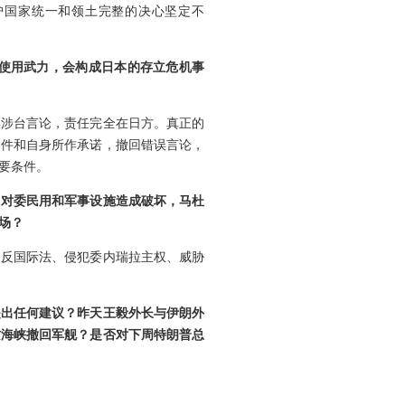
护国家统一和领土完整的决心坚定不
并使用武力，会构成日本的存立危机事
误涉台言论，责任完全在日方。真正的
文件和自身所作承诺，撤回错误言论，
要条件。
，对委民用和军事设施造成破坏，马杜
场？
违反国际法、侵犯委内瑞拉主权、威胁
提出任何建议？昨天王毅外长与伊朗外
兹海峡撤回军舰？是否对下周特朗普总