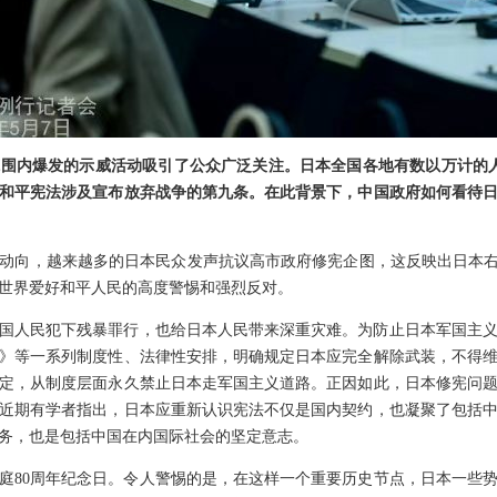
围内爆发的示威活动吸引了公众广泛关注。日本全国各地有数以万计的
和平宪法涉及宣布放弃战争的第九条。在此背景下，中国政府如何看待
动向，越来越多的日本民众发声抗议高市政府修宪企图，这反映出日本右
世界爱好和平人民的高度警惕和强烈反对。
国人民犯下残暴罪行，也给日本人民带来深重灾难。为防止日本军国主
》等一系列制度性、法律性安排，明确规定日本应完全解除武装，不得
定，从制度层面永久禁止日本走军国主义道路。正因如此，日本修宪问
近期有学者指出，日本应重新认识宪法不仅是国内契约，也凝聚了包括
务，也是包括中国在内国际社会的坚定意志。
开庭80周年纪念日。令人警惕的是，在这样一个重要历史节点，日本一些