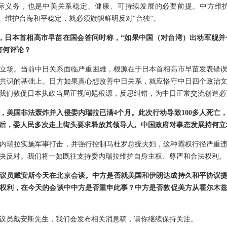
际义务，也是中美关系稳定、健康、可持续发展的必要前提。中方维
。维护台海和平稳定，就必须旗帜鲜明反对“台独”。
日，日本首相高市早苗在国会答问时称，“如果中国（对台湾）出动军舰
有何评论？
立场。当前中日关系面临严重困难，根源在于日本首相高市早苗发表错
共识的基础上。日方如果真心想改善中日关系，就应恪守中日四个政治
我们敦促日本执政当局正视问题根源，反思纠错，为中日正常交流创造必
，美国非法轰炸并入侵委内瑞拉已满4个月。此次行动导致100多人死亡
后，委人民多次走上街头要求释放其领导人。中国政府对事态发展持何立
内瑞拉实施军事打击，并强行控制马杜罗总统夫妇，这种霸权行径严重
决反对。我们将一如既往支持委内瑞拉维护自身主权、尊严和合法权利。
议员戴安斯今天在北京会谈。中方是否就美国和伊朗达成持久和平协议
权利，在今天的会谈中中方是否重申此事？中方是否敦促美方从霍尔木
议员戴安斯先生，我们会发布相关消息稿，请你继续保持关注。