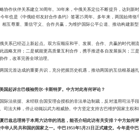
略协作伙伴关系建立30周年。30年来，中俄关系定位不断提升，达到新
今年也是《中俄睦邻友好合作条约》签署25周年。多年来，两国始终恪
、相互尊重、重信守义、合作共赢，为维护国际公平公道、推动构建新
俄关系已经迈上新起点。双方应顺应和平、发展、合作、共赢的时代潮
此战略支持；二是赋能更高质量互利合作，携手推进各自发展振兴；三
协作，改革完善全球治理。
两国元首达成的重要共识，充分把握历史机遇，推动两国的互信根基越
美国起诉古巴领袖劳尔·卡斯特罗。中方对此有何评论？
国际法依据、未经联合国安理会授权的非法单边制裁，反对滥用司法手
、司法大棒，停止动辄以武力相威胁。中方坚定支持古巴维护国家主权和
夏巴兹总理将于本周六访华的消息，能否介绍此访有关安排？中方如何
华人民共和国的国家之一。中巴1951年5月21日正式建交。今年是中