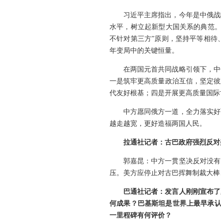
习近平主席指出，今年是中俄战
水平，树立起新型大国关系的典范。
不针对第三方”原则，坚持平等相待
年变局中的关键恒量。
在两国元首共同战略引领下，中
一是筑牢更高质量政治互信，坚定彼
代友好根基；四是开展更高质量国际
中方愿同俄方一道，全力落实好
越走越宽，更好造福两国人民。
拉通社记者：古巴政府强烈反对
郭嘉昆：中方一贯坚决反对没有
压。美方应停止对古巴挥舞制裁大棒
巴通社记者：发言人刚刚宣布了
何成果？巴基斯坦是世界上最早承认中
一里程碑有何评价？