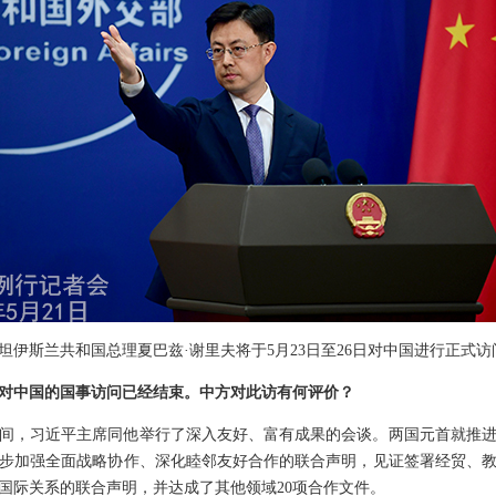
伊斯兰共和国总理夏巴兹·谢里夫将于5月23日至26日对中国进行正式访
对中国的国事访问已经结束。中方对此访有何评价？
间，习近平主席同他举行了深入友好、富有成果的会谈。两国元首就推
步加强全面战略协作、深化睦邻友好合作的联合声明，见证签署经贸、教
国际关系的联合声明，并达成了其他领域20项合作文件。