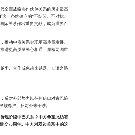
时代全面战略协作伙伴关系的历史最高
守这一条约确立的“不结盟、不对抗、
型国际关系作出重要贡献，成为世界百
流，推动中俄关系实现更高质量发展。
是推进更高质量民心相通，厚植两国世
扎越牢、合作成色越来越足、友谊之路
段，反对外部势力以任何借口对古巴施
民族尊严、反对外来干涉。
评价现阶段中巴关系？中方希望此访有
巴建交75周年。中方对双边关系中的这