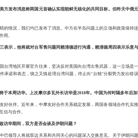
美方发布消息称两国元首确认实现朝鲜无核化的共同目标。但昨天中俄
晤的情况，我们均已发布了消息。中方在半岛问题上的立场和政策保持
作用。
三表示，他将就对台军售问题同赖清德进行沟通，赖清德周四表示乐意
国台湾地区开展官方往来，坚决反对美国向台湾出售武器，这一立场是
作承诺和表态，慎之又慎处理台湾问题，停止向“台独”分裂势力发出错
将于本周访华。上次摩尔多瓦外长访华是2018年。中国为何时隔多年后
友好伙伴。近年来，中摩友好合作关系稳定发展，两国各领域合作扎实
互信与合作。
兹访华期间，双方是否会谈及伊朗问题？
中巴领导人将就双边关系和共同关心的问题深入交换意见。关于伊朗问