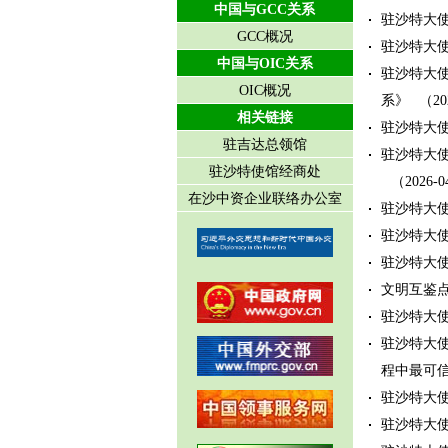
中国与GCC关系
驻沙特大
GCC概况
驻沙特大
中国与OIC关系
驻沙特大
OIC概况
系》
（20
相关链接
驻沙特大
驻吉达总领馆
驻沙特大
驻沙特使馆经商处
（2026-0
在沙中资企业联络办公室
驻沙特大
驻沙特大
驻沙特大
文明互鉴点
驻沙特大
驻沙特大
程中最可
驻沙特大
驻沙特大