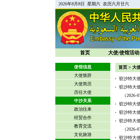
2026年8月8日 星期六 农历六月廿六
首页
大使/使馆活动
使馆信息
首页
>
大使
大使致辞
驻沙特大使
大使简历
驻沙特大
历任大使
（2026-0
中沙关系
驻沙特大
政治往来
驻沙特大
经贸合作
驻沙特大
教育交流
（2026-0
文化旅游
驻沙特大