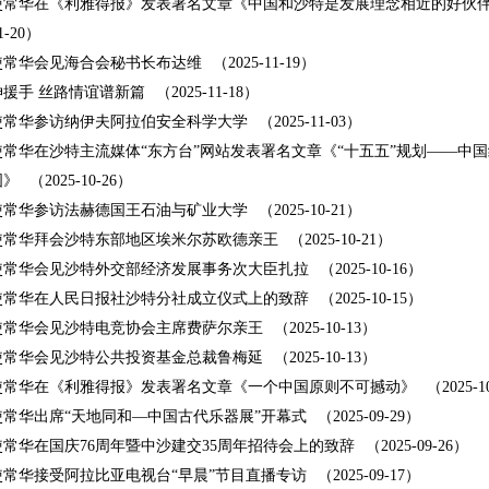
使常华在《利雅得报》发表署名文章《中国和沙特是发展理念相近的好伙
1-20）
使常华会见海合会秘书长布达维
（2025-11-19）
援手 丝路情谊谱新篇
（2025-11-18）
使常华参访纳伊夫阿拉伯安全科学大学
（2025-11-03）
常华在沙特主流媒体“东方台”网站发表署名文章《“十五五”规划——中
图》
（2025-10-26）
使常华参访法赫德国王石油与矿业大学
（2025-10-21）
使常华拜会沙特东部地区埃米尔苏欧德亲王
（2025-10-21）
使常华会见沙特外交部经济发展事务次大臣扎拉
（2025-10-16）
使常华在人民日报社沙特分社成立仪式上的致辞
（2025-10-15）
使常华会见沙特电竞协会主席费萨尔亲王
（2025-10-13）
使常华会见沙特公共投资基金总裁鲁梅延
（2025-10-13）
使常华在《利雅得报》发表署名文章《一个中国原则不可撼动》
（2025-1
常华出席“天地同和—中国古代乐器展”开幕式
（2025-09-29）
常华在国庆76周年暨中沙建交35周年招待会上的致辞
（2025-09-26）
常华接受阿拉比亚电视台“早晨”节目直播专访
（2025-09-17）