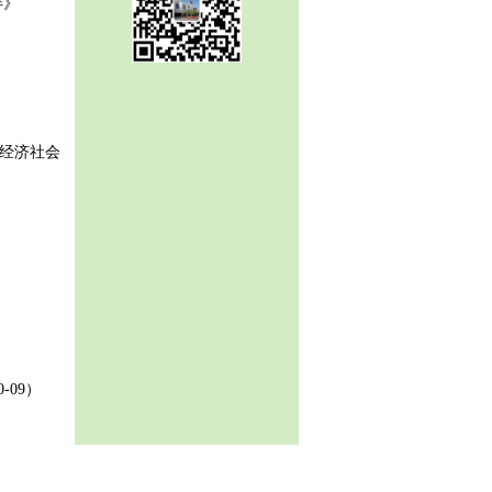
伴》
国经济社会
0-09）