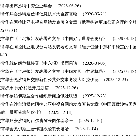
使常华出席沙特中资企业年会
（2026-06-26）
使常华拜会沙特通信和信息技术大臣苏瓦哈
（2026-06-21）
使常华在阿拉比亚电视台网站发表署名文章《携手构建更加公正合理的全
26-06-21）
使常华在《半岛报》发表署名文章《中国好，世界会更好》
（2026-06-1
使常华在阿拉比亚电视台网站发表署名文章《维护促进中东和平稳定的中
4-19）
使常华就伊朗危机接受《中东报》书面采访
（2026-04-06）
使常华在《半岛报》发表署名文章《中国发展与世界机遇》
（2026-03-1
使常华会见沙特外交部新任公共外交事务次大臣拉伊德
（2025-12-29）
亮岁末 民心相通开启新篇
（2025-12-26）
使常华参访伊斯兰合作组织新闻通讯社联盟
（2025-12-25）
使常华在沙主流媒体阿拉比亚电视台网站发表署名文章《中国愿做沙特国
信赖、最可依靠的伙伴》
（2025-12-18）
使常华拜会沙特阿西尔省省长图尔基亲王
（2025-12-10）
使常华会见伊斯兰合作组织秘书长塔哈
（2025-12-04）