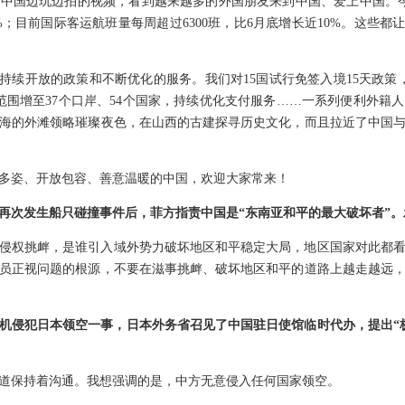
中国边玩边拍的视频，看到越来越多的外国朋友来到中国、爱上中国。
.9%；目前国际客运航班量每周超过6300班，比6月底增长近10%。这些
国持续开放的政策和不断优化的服务。我们对15国试行免签入境15天政策
用范围增至37个口岸、54个国家，持续优化支付服务……一系列便利外籍
海的外滩领略璀璨夜色，在山西的古建探寻历史文化，而且拉近了中国
多姿、开放包容、善意温暖的中国，欢迎大家常来！
再次发生船只碰撞事件后，菲方指责中国是“东南亚和平的最大破坏者”
侵权挑衅，是谁引入域外势力破坏地区和平稳定大局，地区国家对此都
员正视问题的根源，不要在滋事挑衅、破坏地区和平的道路上越走越远
机侵犯日本领空一事，日本外务省召见了中国驻日使馆临时代办，提出“
道保持着沟通。我想强调的是，中方无意侵入任何国家领空。