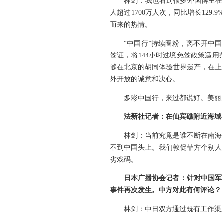
林剑：
我也看到很多外国博主在
人超过1700万人次，同比增长129
而来的热情。
“中国行”持续圈粉，离不开中
签证，将144小时过境免签政策适
够在北京的胡同体验世界遗产，在上
外开放的诚意和决心。
多彩中国行，来过都说好。美丽
法新社记者：在仙宾礁附近海域
林剑：
当前究竟是谁不断在南海
不到中国头上。我们敦促菲方个别人
劣戏码。
日本广播协会记者：针对中国军
事件再次发生。中方对此有何评论？
林剑：
中日双方通过既有工作渠