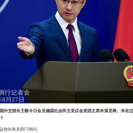
国外交部长王毅今日会见德国社会民主党议会党团主席米策尼希。米在过
？
议你向有关部门询问。