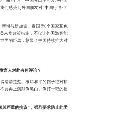
今年前7个月，中国各口岸的入境外国
都让我们感受到外国朋友对“中国行”扑面
，新增与新加坡、泰国等6个国家互免
人员来华政策措施，不仅让外国游客能
与世界的距离，彰显了中国持续扩大对
。发言人对此有何评论？
看得清清楚楚。破坏和平的帽子绝对扣
，不要再上演颠倒黑白、倒打一耙的拙
极其严重的抗议”，强烈要求防止此类