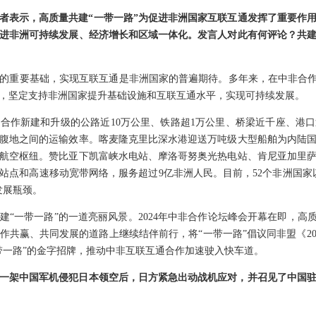
者表示，高质量共建“一带一路”为促进非洲国家互联互通发挥了重要作
促进非洲可持续发展、经济增长和区域一体化。发言人对此有何评论？共建
的重要基础，实现互联互通是非洲国家的普遍期待。多年来，在中非合作
，坚定支持非洲国家提升基础设施和互联互通水平，实现可持续发展。
合作新建和升级的公路近10万公里、铁路超1万公里、桥梁近千座、港
腹地之间的运输效率。喀麦隆克里比深水港迎送万吨级大型船舶为内陆
航空枢纽。赞比亚下凯富峡水电站、摩洛哥努奥光热电站、肯尼亚加里
站点和高速移动宽带网络，服务超过9亿非洲人民。目前，52个非洲国家
发展瓶颈。
建“一带一路”的一道亮丽风景。2024年中非合作论坛峰会开幕在即，高
作共赢、共同发展的道路上继续结伴前行，将“一带一路”倡议同非盟《20
带一路”的金字招牌，推动中非互联互通合作加速驶入快车道。
一架中国军机侵犯日本领空后，日方紧急出动战机应对，并召见了中国