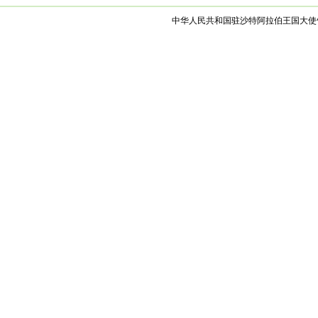
中华人民共和国驻沙特阿拉伯王国大使馆 版权所