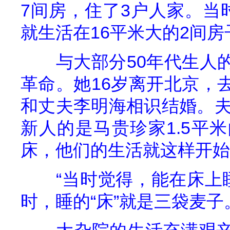
7
间房，住了
3
户人家。当
就生活在
16
平米大的
2
间房
与大部分
50
年代生人
革命。她
16
岁离开北京，
和丈夫李明海相识结婚。
新人的是马贵珍家
1.5
平米
床，他们的生活就这样开始
“当时觉得，能在床上
时，睡的“床”就是三袋麦子