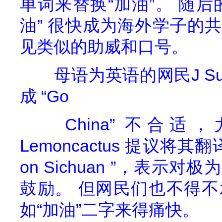
单词来替换“加油”。
随后
油”
很快成为海外学子的共
见类似的助威和口号。
母语为英语的网民
J S
成
“
Go
China
”
不合适，
Lemoncactus
提议将其翻
on Sichuan
”，表示对极
鼓励。
但网民们也不得不
如“加油”二字来得痛快。