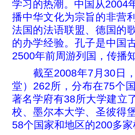
学习的热潮。中国从
2004
播中华文化为宗旨的非营
法国的法语联盟、德国的
的办学经验。孔子是中国
2500
年前周游列国，传播
截至
2008
年
7
月
30
日
堂）
262
所，分布在
75
个
著名学府有
38
所大学建立
校、墨尔本大学、圣彼得
58
个国家和地区的
200
多家