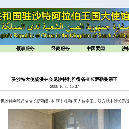
领事服务
经商服务
中国要闻
沙
驻沙特大使杨洪林会见沙特利雅得省省长萨勒曼亲王
2008-10-23 15:37
见沙特利雅得省省长萨勒曼·本·阿卜杜勒·阿齐兹亲王，双方就中沙关系