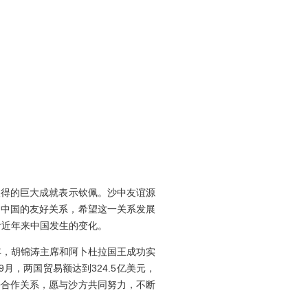
取得的巨大成就表示钦佩。沙中友谊源
同中国的友好关系，希望这一关系发展
看近年来中国发生的变化。
年，胡锦涛主席和阿卜杜拉国王成功实
9
月，两国贸易额达到
324.5
亿美元，
好合作关系，愿与沙方共同努力，不断