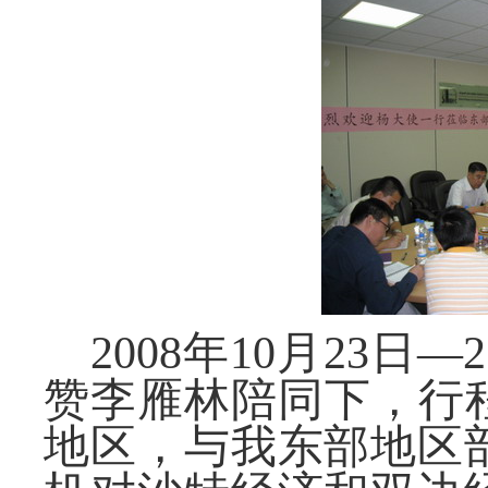
2008
年
10
月
23
日
—
2
赞李雁林陪同下，行
地区，与我东部地区