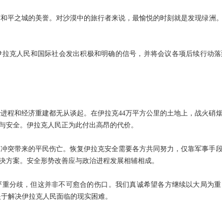
和平之城的美誉。对沙漠中的旅行者来说，最愉悦的时刻就是发现绿洲
拉克人民和国际社会发出积极和明确的信号，并将会议各项后续行动落
程和经济重建都无从谈起。在伊拉克44万平方公里的土地上，战火硝
与安全。伊拉克人民正为此付出高昂的代价。
冲突带来的平民伤亡。恢复伊拉克安全需要各方共同努力，仅靠军事手段
决方案。安全形势改善应与政治进程发展相辅相成。
分歧，但这并非不可愈合的伤口。我们真诚希望各方继续以大局为
眼于解决伊拉克人民面临的现实困难。