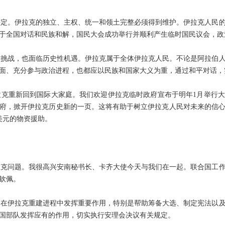
定。伊拉克的独立、主权、统一和领土完整必须得到维护。伊拉克人民的
于全国对话和民族和解，国民大会成功举行并顺利产生临时国民议会，政
挑战，也面临历史性机遇。伊拉克属于全体伊拉克人民。不论是阿拉伯人
面、充分参与政治进程，也都应以民族和国家大义为重，通过和平对话，
克重新回到国际大家庭。我们欢迎伊拉克临时政府宣布于明年1月举行大
府，掀开伊拉克历史新的一页。这将有助于树立伊拉克人民对未来的信
美元的物资援助。
克问题。我很高兴安南秘书长、卡齐大使今天与我们在一起。联合国工作
钦佩。
在伊拉克重建进程中发挥重要作用，特别是帮助筹备大选、制定宪法以及
国部队发挥应有的作用，切实执行安理会决议有关规定。