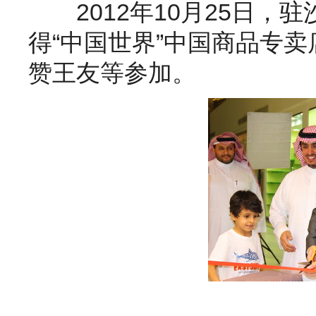
2012
年
10
月
25
日
，驻
得“中国世界”中国商品专
赞王友等参加。