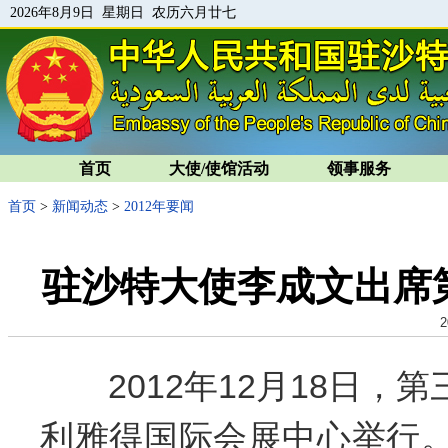
2026年8月9日 星期日 农历六月廿七
首页
大使/使馆活动
领事服务
首页
>
新闻动态
>
2012年要闻
驻沙特大使李成文出席
2
2012
年
12
月
18
日
，第
利雅得国际会展中心举行