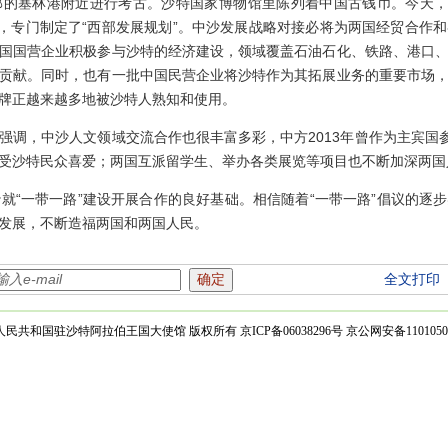
的塞林港附近进行考古。沙特国家博物馆里陈列着中国古钱币。今天，
设，专门制定了“西部发展规划”。中沙发展战略对接必将为两国经贸合作
国国营企业积极参与沙特的经济建设，领域覆盖石油石化、铁路、港口
贡献。同时，也有一批中国民营企业将沙特作为其拓展业务的重要市场
牌正越来越多地被沙特人熟知和使用。
，中沙人文领域交流合作也很丰富多彩，中方2013年曾作为主宾国参
受沙特民众喜爱；两国互派留学生、举办各类展览等项目也不断加深两国
一带一路”建设开展合作的良好基础。相信随着“一带一路”倡议的逐
发展，不断造福两国和两国人民。
全文打印
民共和国驻沙特阿拉伯王国大使馆 版权所有 京ICP备06038296号 京公网安备11010500