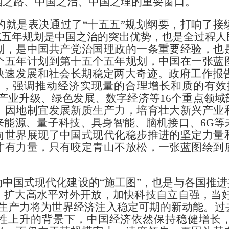
国之路、中国之治、中国之理的重要窗口。
是表决通过了“十五五”规划纲要，打响了接
施五年规划是中国之治的突出优势，也是全过程
划，是中国共产党治国理政的一条重要经验，也
个五年计划到第十五个五年规划，中国在一张蓝
速发展和社会长期稳定两大奇迹。政府工作报告
5%，强调推动经济实现量的合理增长和质的有
产业升级、绿色发展、数字经济等16个重点领
，因地制宜发展新质生产力，培育壮大新兴产业
来能源、量子科技、具身智能、脑机接口、6G等
向世界展现了中国式现代化稳步推进的坚定力量
才有力量，只有咬定青山不放松，一张蓝图绘到
国式现代化建设的“施工图”，也是与各国推进
扩大高水平对外开放，加快科技自立自强，当好
质生产力将为世界经济注入稳定可期的新动能。过
性上升的背景下，中国经济依然保持稳健增长