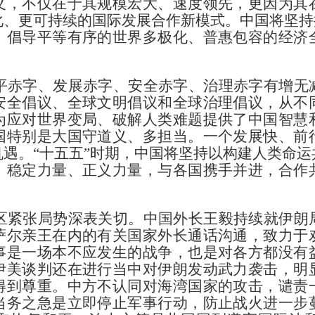
义，不仅在于其规模宏大、速度领先，更因为其
、更可持续的国际发展合作新模式。中国将坚持
，倡导平等有序的世界多极化、普惠包容的经济
字、发展赤字、安全赤字、治理赤字有增无
安全倡议、全球文明倡议和全球治理倡议，从不
为应对世界变局、破解人类难题提供了中国智慧
国特别是大国守道义、多担当。一个发展快、前
遇。“十五五”时期，中国将坚持以构建人类命
、稳定力量、正义力量，与各国携手并进，合作
张局势深表关切。中国外长王毅持续就伊朗
萨尔亲王在内的有关国家外长通话沟通，致力于
事是一场本不应发生的战争，也是对各方都没有
伊美谈判还在进行当中对伊朗发动武力袭击，明
得到尊重。中方不认同对海湾国家的攻击，谴责
当务之急是立即停止军事行动，防止战火进一步